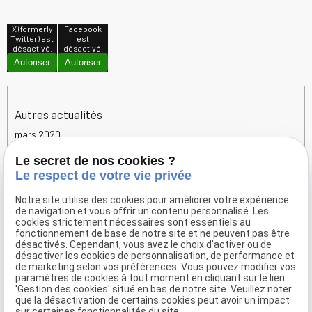
X (formerly
Facebook
Twitter) est
est
désactivé.
désactivé.
Autoriser
Autoriser
Autres actualités
mars 2020
Fermeture liée au covid 19
Le secret de nos cookies ?
Le respect de votre vie privée
janvier 2020
Notre site utilise des cookies pour améliorer votre expérience
Menu de Saint Valentin et réservations
de navigation et vous offrir un contenu personnalisé. Les
Noël des animaux abandonnés du Refuge de l'espérance
cookies strictement nécessaires sont essentiels au
d'Appeville
fonctionnement de base de notre site et ne peuvent pas être
décembre 2019
désactivés. Cependant, vous avez le choix d'activer ou de
désactiver les cookies de personnalisation, de performance et
de marketing selon vos préférences. Vous pouvez modifier vos
Le Noël des animaux abandonnés du Don Camillo
paramètres de cookies à tout moment en cliquant sur le lien
octobre 2019
'Gestion des cookies' situé en bas de notre site. Veuillez noter
que la désactivation de certains cookies peut avoir un impact
Bienvenue sur le site de DON CAMILLO, restaurant pizzeria à
sur certaines fonctionnalités du site.