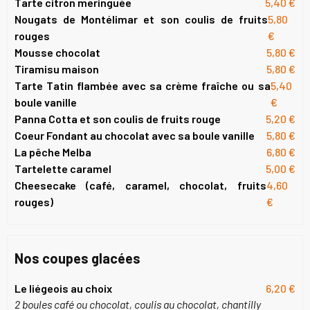
Tarte citron meringuée
5,40 €
Nougats de Montélimar et son coulis de fruits
5,80
rouges
€
Mousse chocolat
5,80 €
Tiramisu maison
5,80 €
Tarte Tatin flambée avec sa crème fraîche ou sa
5,40
boule vanille
€
Panna Cotta et son coulis de fruits rouge
5,20 €
Coeur Fondant au chocolat avec sa boule vanille
5,80 €
La pêche Melba
6,80 €
Tartelette caramel
5,00 €
Cheesecake (café, caramel, chocolat, fruits
4,60
rouges)
€
Nos coupes glacées
Le liégeois au choix
6,20 €
2 boules café ou chocolat, coulis au chocolat, chantilly