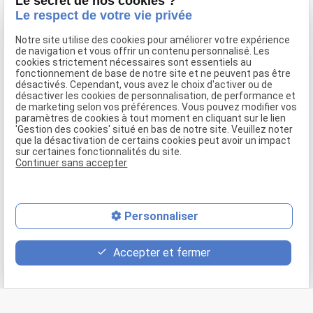
Le secret de nos cookies ?
Le respect de votre vie privée
Notre site utilise des cookies pour améliorer votre expérience
de navigation et vous offrir un contenu personnalisé. Les
cookies strictement nécessaires sont essentiels au
fonctionnement de base de notre site et ne peuvent pas être
désactivés. Cependant, vous avez le choix d'activer ou de
désactiver les cookies de personnalisation, de performance et
de marketing selon vos préférences. Vous pouvez modifier vos
paramètres de cookies à tout moment en cliquant sur le lien
'Gestion des cookies' situé en bas de notre site. Veuillez noter
que la désactivation de certains cookies peut avoir un impact
sur certaines fonctionnalités du site.
Un restaurant familial et convivial
Continuer sans accepter
proche de bBernay, pont-Audemer
mail
Personnaliser
phone
Le
DON CAMILLO
a été fondé par les parents de l'actuel gérant.
Accepter et fermer
C'est un lieu convivial et chaleureux où il fait bon venir s'attabler
pour déguster du fait maison. Vous apprécierez la décoration
description
cosy et très travaillée. N'hésitez pas à venir en famille, les
Thierry ont pensé à vos enfants et leur fournissent des chaises